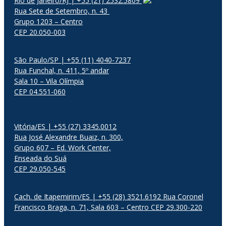
Rio de Janeiro/RJ | +55 (21) 2532.5809
Rua Sete de Setembro, n. 43
Grupo 1203 – Centro
CEP 20.050-003
São Paulo/SP | +55 (11) 4040-7237
Rua Funchal, n. 411, 5º andar
Sala 10 – Vila Olímpia
CEP 04.551-060
Vitória/ES | +55 (27) 3345.0012
Rua José Alexandre Buaiz, n. 300,
Grupo 607 – Ed. Work Center,
Enseada do Suá
CEP 29.050-545
Cach. de Itapemirim/ES | +55 (28) 3521.6192 Rua Coronel
Francisco Braga, n. 71, Sala 603 – Centro CEP 29.300-220