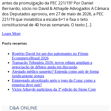
antes da promulgação da PEC 221/19? Por Daniel
Bernardo, sócio no David & Athayde Advogados A Câmara
dos Deputados aprovou, em 27 de maio de 2026, a PEC
221/19 que inviabiliza a escala 6×1 e fixa o teto
constitucional de 40 horas semanais. O texto […]
Learn More
Posts recentes
Rogério David foi um dos palestrantes no Fórum
EcommerceBrasil 2026
Transação Tributária 2026: novos editais ampliam a
negociação de débitos ainda em discussão
Atestado médico suspeito? Entenda como agir de forma
juridicamente segura
Empregado alcoolizado após o jogo da Copa: como a
empresa deve agir?
Victor Athayde participou da 3º edição do Stone Core
D&A ONLINE