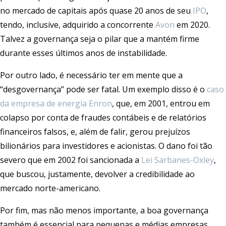
no mercado de capitais após quase 20 anos de seu
IPO
,
tendo, inclusive, adquirido a concorrente
Avon
em 2020.
Talvez a governança seja o pilar que a mantém firme
durante esses últimos anos de instabilidade.
Por outro lado, é necessário ter em mente que a
“desgovernança” pode ser fatal. Um exemplo disso é o
caso
da empresa de energia Enron
, que, em 2001, entrou em
colapso por conta de fraudes contábeis e de relatórios
financeiros falsos, e, além de falir, gerou prejuízos
bilionários para investidores e acionistas. O dano foi tão
severo que em 2002 foi sancionada a
Lei Sarbanes-Oxley
,
que buscou, justamente, devolver a credibilidade ao
mercado norte-americano.
Por fim, mas não menos importante, a boa governança
também é essencial para pequenas e médias empresas