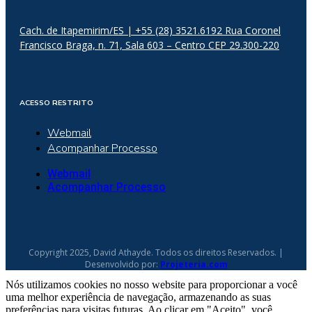
Cach. de Itapemirim/ES | +55 (28) 3521.6192 Rua Coronel
Francisco Braga, n. 71, Sala 603 – Centro CEP 29.300-220
ACESSO RESTRITO
Webmail
Acompanhar Processo
Webmail
Acompanhar Processo
Copyright 2025, David Athayde. Todos os direitos Reservados. |
Desenvolvido por:
Projeteria.com
Nós utilizamos cookies no nosso website para proporcionar a você
uma melhor experiência de navegação, armazenando as suas
preferências para visitas futuras. Ao clicar em "Aceito", você