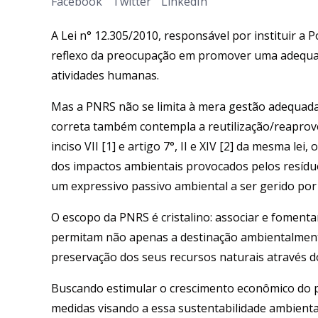
Facebook
Twitter
LinkedIn
A Lei n° 12.305/2010, responsável por instituir a 
reflexo da preocupação em promover uma adequad
atividades humanas.
Mas a PNRS não se limita à mera gestão adequada 
correta também contempla a reutilização/reaprove
inciso VII [1] e artigo 7°, II e XIV [2] da mesma l
dos impactos ambientais provocados pelos resídu
um expressivo passivo ambiental a ser gerido por
O escopo da PNRS é cristalino: associar e fomenta
permitam não apenas a destinação ambientalmente
preservação dos seus recursos naturais através d
Buscando estimular o crescimento econômico do 
medidas visando a essa sustentabilidade ambienta