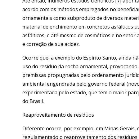
Até então, inúmeros estudos científicos [7] apont
acordo com os métodos empregados no beneficiam
ornamentais como subproduto de diversos materiai
material de enchimento em concretos asfálticos 
asfálticos, e até mesmo de cosméticos e no setor a
e correção de sua acidez.
Ocorre que, a exemplo do Espírito Santo, ainda nã
uso do resíduo da rocha ornamental, provocando
premissas propugnadas pelo ordenamento jurídico 
ambiental engendrada pelo governo federal (novo 
experimentada pelo estado, que tem o maior parqu
do Brasil.
Reaproveitamento de resíduos
Diferente ocorre, por exemplo, em Minas Gerais, 
regulamentado o reaproveitamento dos resíduos 