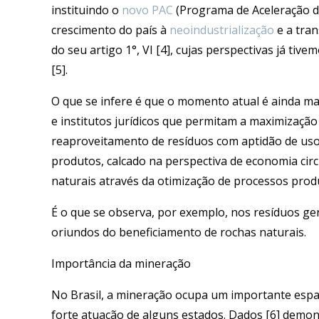
instituindo o
novo PAC
(Programa de Aceleração d
crescimento do país à
neoindustrialização
e a tran
do seu artigo 1°, VI [4], cujas perspectivas já t
[5].
O que se infere é que o momento atual é ainda m
e institutos jurídicos que permitam a maximizaçã
reaproveitamento de resíduos com aptidão de us
produtos, calcado na perspectiva de economia circ
naturais através da otimização de processos prod
É o que se observa, por exemplo, nos resíduos g
oriundos do beneficiamento de rochas naturais.
Importância da mineração
No Brasil, a mineração ocupa um importante espaç
forte atuação de alguns estados. Dados [6] demon