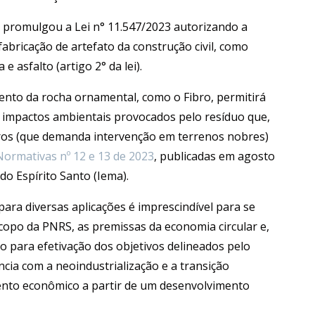
, promulgou a Lei n° 11.547/2023 autorizando a
abricação de artefato da construção civil, como
 e asfalto (artigo 2° da lei).
mento da rocha ornamental, como o Fibro, permitirá
 impactos ambientais provocados pelo resíduo que,
ros (que demanda intervenção em terrenos nobres)
Normativas nº 12 e 13 de 2023
, publicadas em agosto
do Espírito Santo (Iema).
a diversas aplicações é imprescindível para se
scopo da PNRS, as premissas da economia circular e,
 para efetivação dos objetivos delineados pelo
ia com a neoindustrialização e a transição
imento econômico a partir de um desenvolvimento